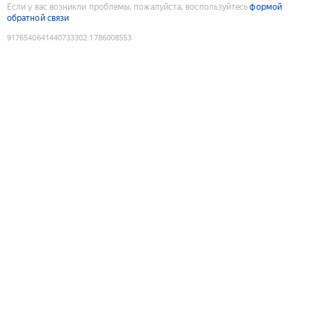
Если у вас возникли проблемы, пожалуйста, воспользуйтесь
формой
обратной связи
9176540641440733302
:
1786008553