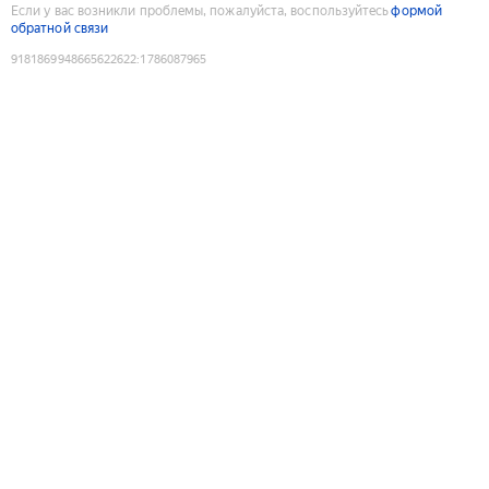
Если у вас возникли проблемы, пожалуйста, воспользуйтесь
формой
обратной связи
9181869948665622622
:
1786087965