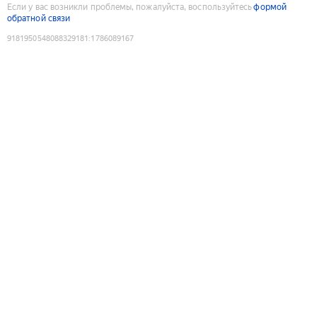
Если у вас возникли проблемы, пожалуйста, воспользуйтесь
формой
обратной связи
9181950548088329181
:
1786089167