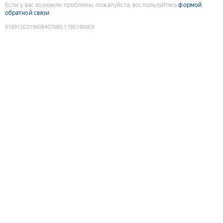
Если у вас возникли проблемы, пожалуйста, воспользуйтесь
формой
обратной связи
9189120219608407680
:
1786196003