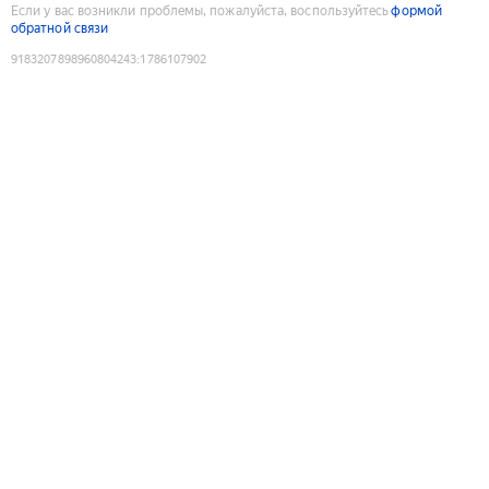
Если у вас возникли проблемы, пожалуйста, воспользуйтесь
формой
обратной связи
9183207898960804243
:
1786107902