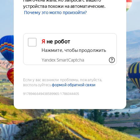
Нам очень жаль, но запросы с вашего
устройства похожи на автоматические.
Почему это могло произойти?
Я не робот
Нажмите, чтобы продолжить
Yandex SmartCaptcha
Если у вас возникли проблемы, пожалуйста,
воспользуйтесь
формой обратной связи
9178946649438589965
:
1786044405