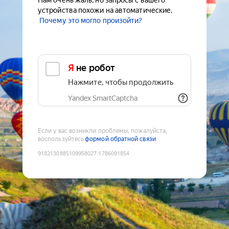
Нам очень жаль, но запросы с вашего
устройства похожи на автоматические.
Почему это могло произойти?
Я не робот
Нажмите, чтобы продолжить
Yandex SmartCaptcha
Если у вас возникли проблемы, пожалуйста,
воспользуйтесь
формой обратной связи
9182130885109958027
:
1786091854