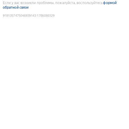
Если у вас возникли проблемы, пожалуйста, воспользуйтесь
формой
обратной связи
9181357475046939143
:
1786080329