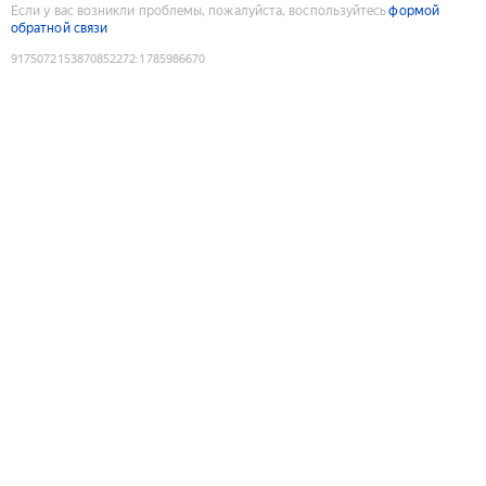
Если у вас возникли проблемы, пожалуйста, воспользуйтесь
формой
обратной связи
9175072153870852272
:
1785986670