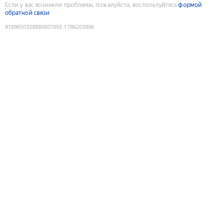
Если у вас возникли проблемы, пожалуйста, воспользуйтесь
формой
обратной связи
9189650558880607655
:
1786203906