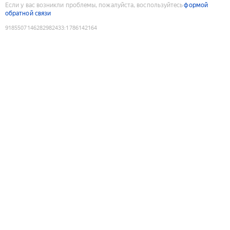
Если у вас возникли проблемы, пожалуйста, воспользуйтесь
формой
обратной связи
9185507146282982433
:
1786142164