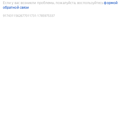
Если у вас возникли проблемы, пожалуйста, воспользуйтесь
формой
обратной связи
9174311562677011731
:
1785975337