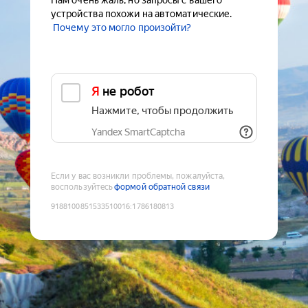
Нам очень жаль, но запросы с вашего
устройства похожи на автоматические.
Почему это могло произойти?
Я не робот
Нажмите, чтобы продолжить
Yandex SmartCaptcha
Если у вас возникли проблемы, пожалуйста,
воспользуйтесь
формой обратной связи
9188100851533510016
:
1786180813