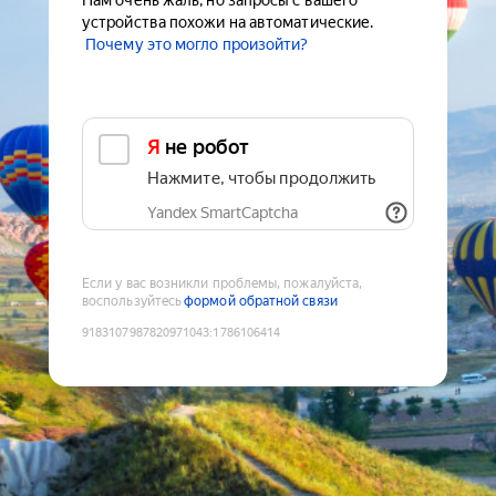
Нам очень жаль, но запросы с вашего
устройства похожи на автоматические.
Почему это могло произойти?
Я не робот
Нажмите, чтобы продолжить
Yandex SmartCaptcha
Если у вас возникли проблемы, пожалуйста,
воспользуйтесь
формой обратной связи
9183107987820971043
:
1786106414