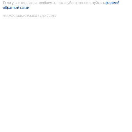
Если у вас возникли проблемы, пожалуйста, воспользуйтесь
формой
обратной связи
9187529044619354464
:
1786172293