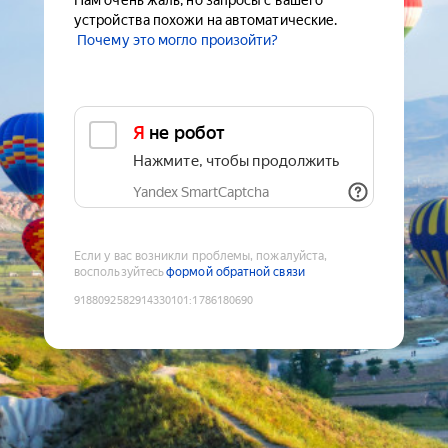
Нам очень жаль, но запросы с вашего
устройства похожи на автоматические.
Почему это могло произойти?
Я не робот
Нажмите, чтобы продолжить
Yandex SmartCaptcha
Если у вас возникли проблемы, пожалуйста,
воспользуйтесь
формой обратной связи
9188092582914330101
:
1786180690