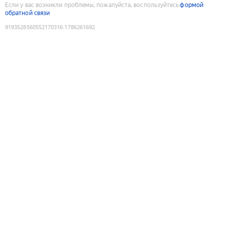
Если у вас возникли проблемы, пожалуйста, воспользуйтесь
формой
обратной связи
9193528560552170316
:
1786261692