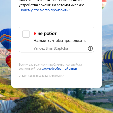
Нам очень жаль, но запросы с вашего
устройства похожи на автоматические.
Почему это могло произойти?
Я не робот
Нажмите, чтобы продолжить
Yandex SmartCaptcha
Если у вас возникли проблемы, пожалуйста,
воспользуйтесь
формой обратной связи
9182714265886036352
:
1786100547