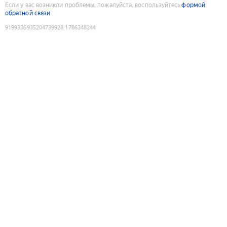
Если у вас возникли проблемы, пожалуйста, воспользуйтесь
формой
обратной связи
9199336935204739928
:
1786348244