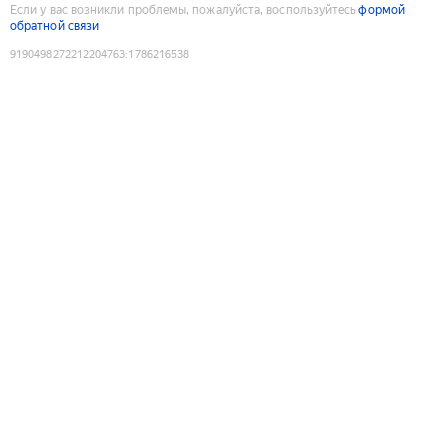
Если у вас возникли проблемы, пожалуйста, воспользуйтесь
формой
обратной связи
9190498272212204763
:
1786216538