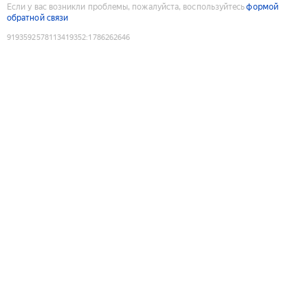
Если у вас возникли проблемы, пожалуйста, воспользуйтесь
формой
обратной связи
9193592578113419352
:
1786262646