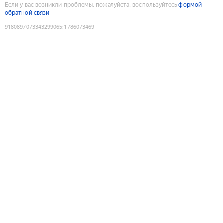
Если у вас возникли проблемы, пожалуйста, воспользуйтесь
формой
обратной связи
9180897073343299065
:
1786073469