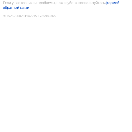
Если у вас возникли проблемы, пожалуйста, воспользуйтесь
формой
обратной связи
9175252960251142215
:
1785989365