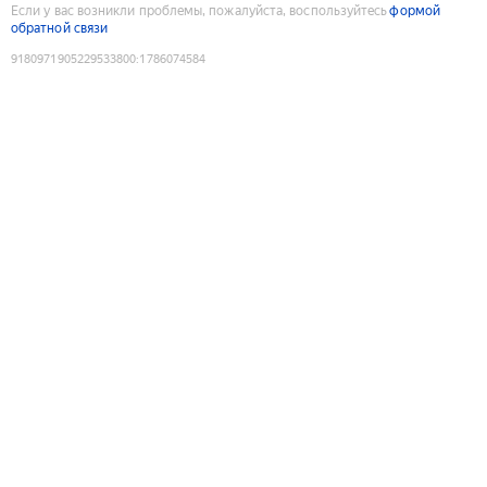
Если у вас возникли проблемы, пожалуйста, воспользуйтесь
формой
обратной связи
9180971905229533800
:
1786074584