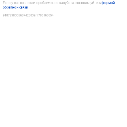
Если у вас возникли проблемы, пожалуйста, воспользуйтесь
формой
обратной связи
9187298305687425839
:
1786168854