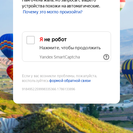
Нам очень жаль, но запросы с вашего
устройства похожи на автоматические.
Почему это могло произойти?
Я не робот
Нажмите, чтобы продолжить
Yandex SmartCaptcha
Если у вас возникли проблемы, пожалуйста,
воспользуйтесь
формой обратной связи
9184952259998335366
:
1786133896