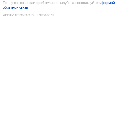
Если у вас возникли проблемы, пожалуйста, воспользуйтесь
формой
обратной связи
9193151803268274135
:
1786256078