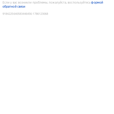
Если у вас возникли проблемы, пожалуйста, воспользуйтесь
формой
обратной связи
9184225640583446456
:
1786123068