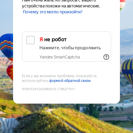
Нам очень жаль, но запросы с вашего
устройства похожи на автоматические.
Почему это могло произойти?
Я не робот
Нажмите, чтобы продолжить
Yandex SmartCaptcha
Если у вас возникли проблемы, пожалуйста,
воспользуйтесь
формой обратной связи
9194153912420964315
:
1786271011