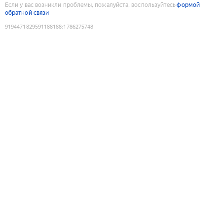
Если у вас возникли проблемы, пожалуйста, воспользуйтесь
формой
обратной связи
9194471829591188188
:
1786275748