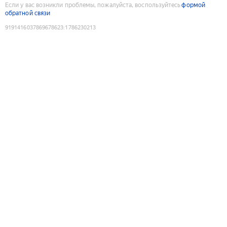
Если у вас возникли проблемы, пожалуйста, воспользуйтесь
формой
обратной связи
9191416037869678623
:
1786230213