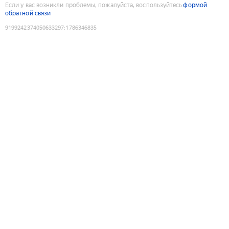
Если у вас возникли проблемы, пожалуйста, воспользуйтесь
формой
обратной связи
9199242374050633297
:
1786346835