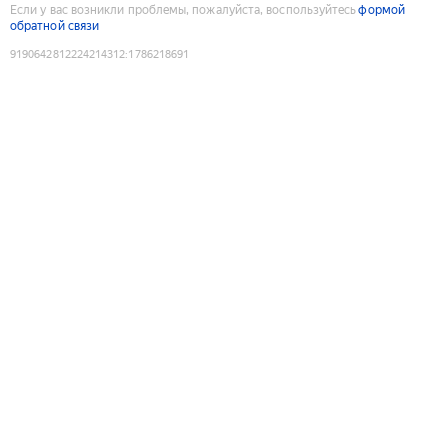
Если у вас возникли проблемы, пожалуйста, воспользуйтесь
формой
обратной связи
9190642812224214312
:
1786218691