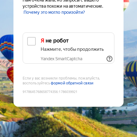
Нам очень жаль, но запросы с вашего
устройства похожи на автоматические.
Почему это могло произойти?
Я не робот
Нажмите, чтобы продолжить
Yandex SmartCaptcha
Если у вас возникли проблемы, пожалуйста,
воспользуйтесь
формой обратной связи
9178645768658774356
:
1786039921