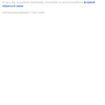
Если у вас возникли проблемы, пожалуйста, воспользуйтесь
формой
обратной связи
9187546285018856087
:
1786172549