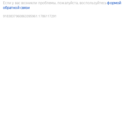
Если у вас возникли проблемы, пожалуйста, воспользуйтесь
формой
обратной связи
9183837960863395961
:
1786117291