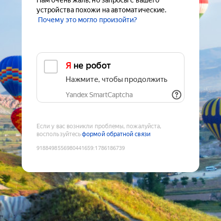
Нам очень жаль, но запросы с вашего
устройства похожи на автоматические.
Почему это могло произойти?
Я не робот
Нажмите, чтобы продолжить
Yandex SmartCaptcha
Если у вас возникли проблемы, пожалуйста,
воспользуйтесь
формой обратной связи
9188498556980441659
:
1786186739