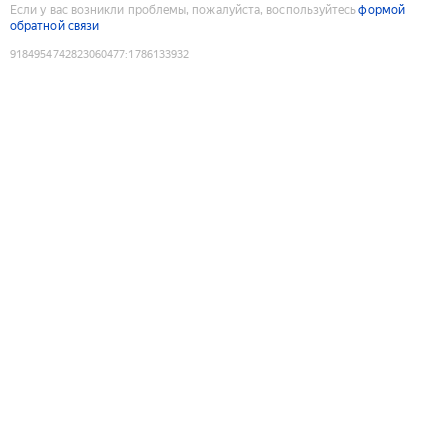
Если у вас возникли проблемы, пожалуйста, воспользуйтесь
формой
обратной связи
9184954742823060477
:
1786133932