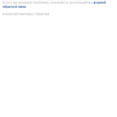
Если у вас возникли проблемы, пожалуйста, воспользуйтесь
формой
обратной связи
9193942987449476862
:
1786267868