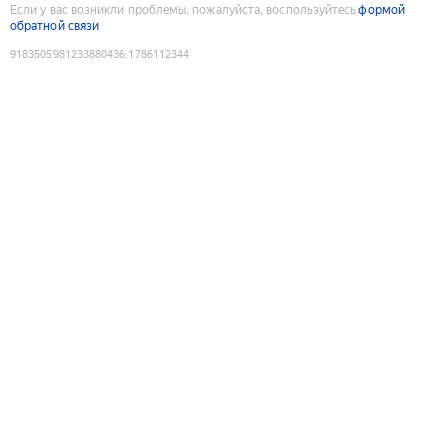
Если у вас возникли проблемы, пожалуйста, воспользуйтесь
формой
обратной связи
9183505981233880436
:
1786112344