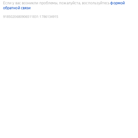
Если у вас возникли проблемы, пожалуйста, воспользуйтесь
формой
обратной связи
9185020680906511831
:
1786134915