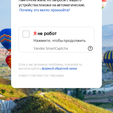
Нам очень жаль, но запросы с вашего
устройства похожи на автоматические.
Почему это могло произойти?
Я не робот
Нажмите, чтобы продолжить
Yandex SmartCaptcha
Если у вас возникли проблемы, пожалуйста,
воспользуйтесь
формой обратной связи
9186011774072051716
:
1786149683