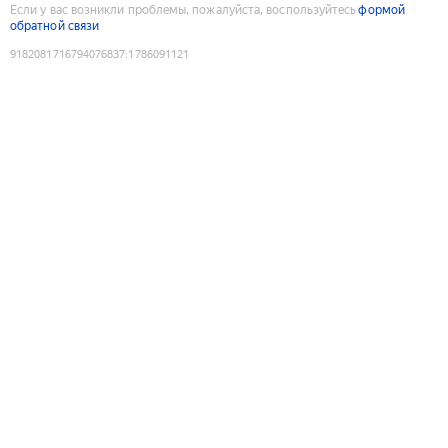
Если у вас возникли проблемы, пожалуйста, воспользуйтесь
формой
обратной связи
9182081716794076837
:
1786091121