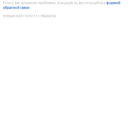
Если у вас возникли проблемы, пожалуйста, воспользуйтесь
формой
обратной связи
9180445555511070117
:
1786066740