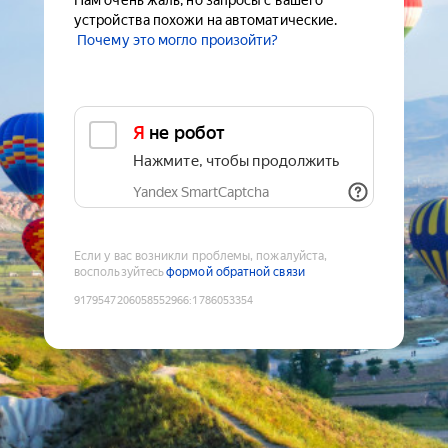
Нам очень жаль, но запросы с вашего
устройства похожи на автоматические.
Почему это могло произойти?
Я не робот
Нажмите, чтобы продолжить
Yandex SmartCaptcha
Если у вас возникли проблемы, пожалуйста,
воспользуйтесь
формой обратной связи
9179547206058552966
:
1786053354