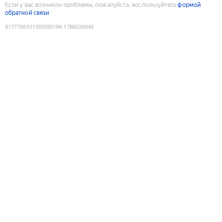
Если у вас возникли проблемы, пожалуйста, воспользуйтесь
формой
обратной связи
9177768431393590194
:
1786026848