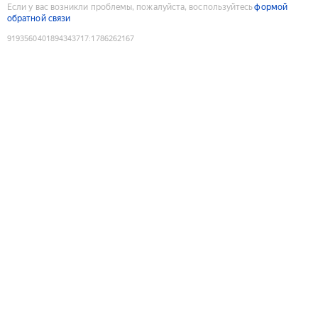
Если у вас возникли проблемы, пожалуйста, воспользуйтесь
формой
обратной связи
9193560401894343717
:
1786262167