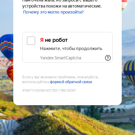
Нам очень жаль, но запросы с вашего
устройства похожи на автоматические.
Почему это могло произойти?
Я не робот
Нажмите, чтобы продолжить
Yandex SmartCaptcha
Если у вас возникли проблемы, пожалуйста,
воспользуйтесь
формой обратной связи
9184711033361431792
:
1786130301