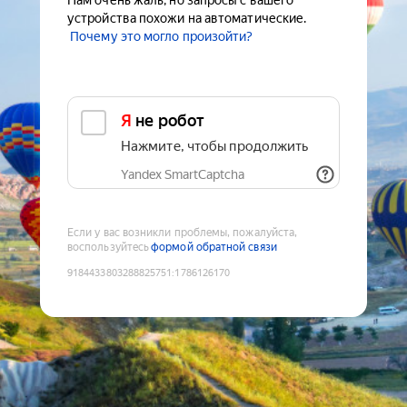
Нам очень жаль, но запросы с вашего
устройства похожи на автоматические.
Почему это могло произойти?
Я не робот
Нажмите, чтобы продолжить
Yandex SmartCaptcha
Если у вас возникли проблемы, пожалуйста,
воспользуйтесь
формой обратной связи
9184433803288825751
:
1786126170