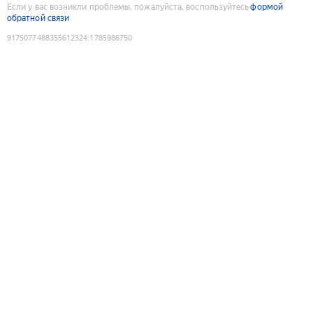
Если у вас возникли проблемы, пожалуйста, воспользуйтесь
формой
обратной связи
9175077488355612324
:
1785986750